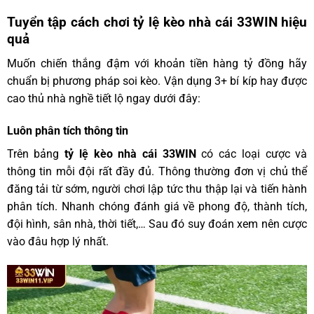
Tuyển tập cách chơi tỷ lệ kèo nhà cái 33WIN hiệu
quả
Muốn chiến thắng đậm với khoản tiền hàng tỷ đồng hãy
chuẩn bị phương pháp soi kèo. Vận dụng 3+ bí kíp hay được
cao thủ nhà nghề tiết lộ ngay dưới đây:
Luôn phân tích thông tin
Trên bảng
tỷ lệ kèo nhà cái 33WIN
có các loại cược và
thông tin mỗi đội rất đầy đủ. Thông thường đơn vị chủ thể
đăng tải từ sớm, người chơi lập tức thu thập lại và tiến hành
phân tích. Nhanh chóng đánh giá về phong độ, thành tích,
đội hình, sân nhà, thời tiết,… Sau đó suy đoán xem nên cược
vào đâu hợp lý nhất.