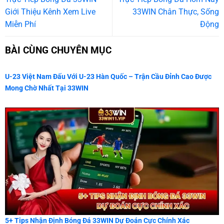
Giới Thiệu Kênh Xem Live
33WIN Chân Thực, Sống
Miễn Phí
Động
BÀI CÙNG CHUYÊN MỤC
U-23 Việt Nam Đấu Với U-23 Hàn Quốc – Trận Cầu Đỉnh Cao Được
Mong Chờ Nhất Tại 33WIN
5+ Tips Nhận Định Bóng Đá 33WIN Dự Đoán Cực Chính Xác