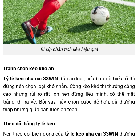
Bí kíp phân tích kèo hiệu quả
Tránh chọn kèo khó ăn
Tỷ lệ kèo nhà cái 33WIN
đủ các loại, nếu bạn đã hiểu rõ thì
đừng nên chọn loại khó nhằn. Càng kèo khó thì thưởng càng
cao nhưng rủi ro rất lớn nên đừng liều mình, có thể mất
trắng khi ra về. Bởi vậy, hãy chọn cược dễ hơn, dù thưởng
thấp nhưng giúp bạn luôn an toàn.
Theo dõi bảng tỷ lệ kèo
Nên theo dõi biến động của
tỷ lệ kèo nhà cái 33WIN
thường