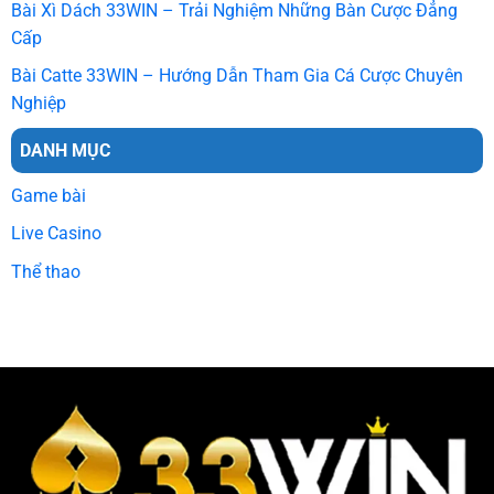
Bài Xì Dách 33WIN – Trải Nghiệm Những Bàn Cược Đẳng
Cấp
Bài Catte 33WIN – Hướng Dẫn Tham Gia Cá Cược Chuyên
Nghiệp
DANH MỤC
Game bài
Live Casino
Thể thao