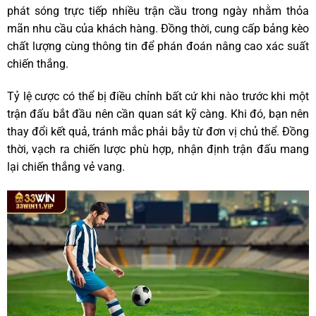
phát sóng trực tiếp nhiều trận cầu trong ngày nhằm thỏa
mãn nhu cầu của khách hàng. Đồng thời, cung cấp bảng kèo
chất lượng cùng thông tin để phán đoán nâng cao xác suất
chiến thắng.
Tỷ lệ cược có thể bị điều chỉnh bất cứ khi nào trước khi một
trận đấu bắt đầu nên cần quan sát kỹ càng. Khi đó, bạn nên
thay đổi kết quả, tránh mắc phải bẫy từ đơn vị chủ thể. Đồng
thời, vạch ra chiến lược phù hợp, nhận định trận đấu mang
lại chiến thắng vẻ vang.