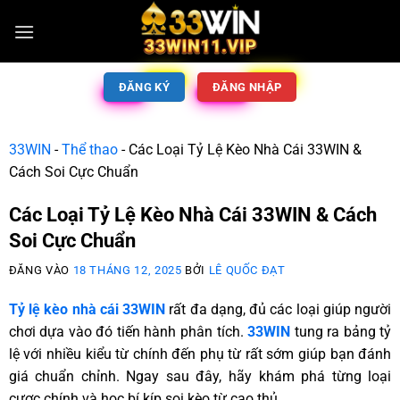
ĐĂNG KÝ
ĐĂNG NHẬP
33WIN
-
Thể thao
-
Các Loại Tỷ Lệ Kèo Nhà Cái 33WIN &
Cách Soi Cực Chuẩn
Các Loại Tỷ Lệ Kèo Nhà Cái 33WIN & Cách
Soi Cực Chuẩn
ĐĂNG VÀO
18 THÁNG 12, 2025
BỞI
LÊ QUỐC ĐẠT
Tỷ lệ kèo nhà cái 33WIN
rất đa dạng, đủ các loại giúp người
chơi dựa vào đó tiến hành phân tích.
33WIN
tung ra bảng tỷ
lệ với nhiều kiểu từ chính đến phụ từ rất sớm giúp bạn đánh
giá chuẩn chỉnh. Ngay sau đây, hãy khám phá từng loại
cược chính và học bí kíp soi kèo từ cao thủ.