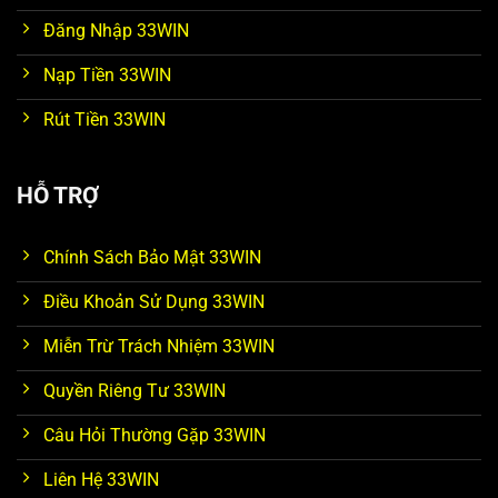
Đăng Nhập 33WIN
Nạp Tiền 33WIN
Rút Tiền 33WIN
HỖ TRỢ
Chính Sách Bảo Mật 33WIN
Điều Khoản Sử Dụng 33WIN
Miễn Trừ Trách Nhiệm 33WIN
Quyền Riêng Tư 33WIN
Câu Hỏi Thường Gặp 33WIN
Liên Hệ 33WIN