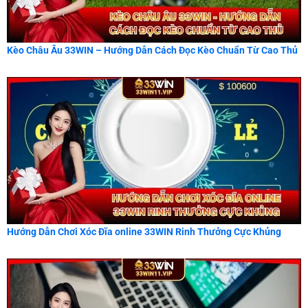
Kèo Châu Âu 33WIN – Hướng Dẫn Cách Đọc Kèo Chuẩn Từ Cao Thủ
Hướng Dẫn Chơi Xóc Đĩa online 33WIN Rinh Thưởng Cực Khủng