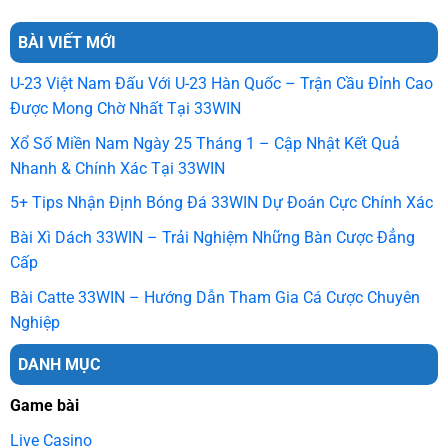
BÀI VIẾT MỚI
U-23 Việt Nam Đấu Với U-23 Hàn Quốc – Trận Cầu Đỉnh Cao
Được Mong Chờ Nhất Tại 33WIN
Xổ Số Miền Nam Ngày 25 Tháng 1 – Cập Nhật Kết Quả
Nhanh & Chính Xác Tại 33WIN
5+ Tips Nhận Định Bóng Đá 33WIN Dự Đoán Cực Chính Xác
Bài Xì Dách 33WIN – Trải Nghiệm Những Bàn Cược Đẳng
Cấp
Bài Catte 33WIN – Hướng Dẫn Tham Gia Cá Cược Chuyên
Nghiệp
DANH MỤC
Game bài
Live Casino