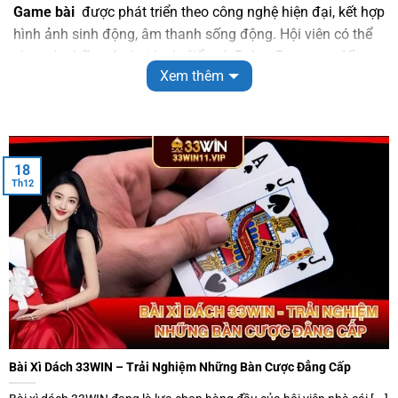
Game bài
được phát triển theo công nghệ hiện đại, kết hợp
hình ảnh sinh động, âm thanh sống động. Hội viên có thể
chọn từ nhiều trò chơi kinh điển, từ Poker, Baccarat, đến
Xem thêm
các phiên bản bài Tây mới lạ. Sảnh game bài có hơn 14
phòng chơi riêng biệt, được thiết kế để phù hợp với nhiều
đối tượng người chơi khác nhau.
Xem thêm:
Live Casino
– Sảnh Cược Giải
18
Th12
Trí Đẳng Cấp
Mỗi sảnh được hợp tác phát triển cùng những nhà phát
hành uy tín, đảm bảo chất lượng trò chơi, mang lại trải
nghiệm giải trí mượt mà. Ngoài ra, hệ thống còn cập nhật
thường xuyên các phiên bản mới, nâng cấp tính năng.
Chính như thế giúp hội viên luôn có trải nghiệm mới lạ, hấp
dẫn.
Bài Xì Dách 33WIN – Trải Nghiệm Những Bàn Cược Đẳng Cấp
Top 2 sảnh game bài hấp dẫn hiện nay