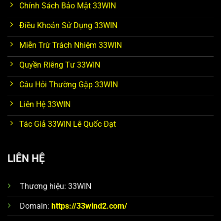
Chính Sách Bảo Mật 33WIN
Điều Khoản Sử Dụng 33WIN
Miễn Trừ Trách Nhiệm 33WIN
Quyền Riêng Tư 33WIN
Câu Hỏi Thường Gặp 33WIN
Liên Hệ 33WIN
Tác Giả 33WIN Lê Quốc Đạt
LIÊN HỆ
Thương hiệu: 33WIN
Domain:
https://33wind2.com/