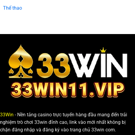
Thể thao
33Win
- Nền tảng casino trực tuyến hàng đầu mang đến trải
nghiệm trò chơi 33win đỉnh cao, link vào mới nhất không bị
chặn đăng nhập và đăng ký vào trang chủ 33win com.