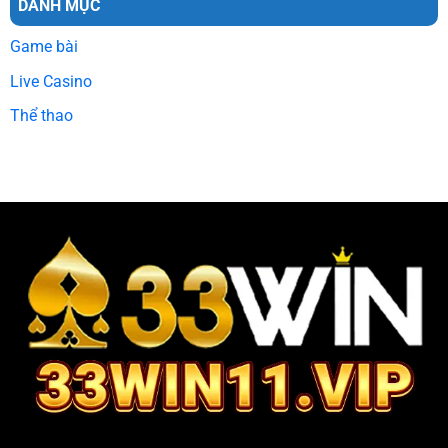
DANH MỤC
Game bài
Live Casino
Thể thao