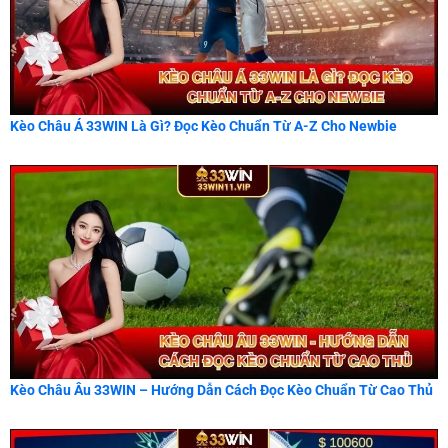
Kèo Châu Á 33WIN Là Gì? Đọc Kèo Chuẩn Từ A-Z Cho Newbie
Kèo Châu Âu 33WIN – Hướng Dẫn Cách Đọc Kèo Chuẩn Từ Cao Thủ