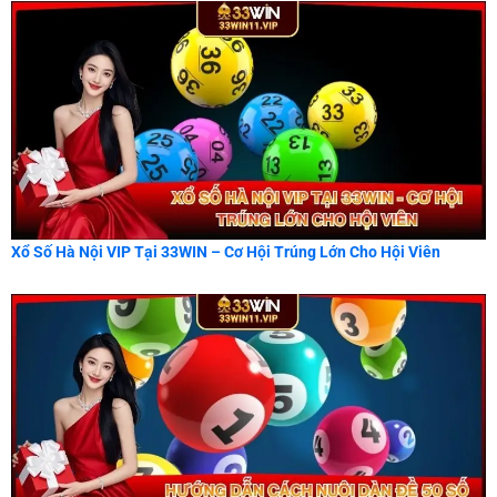
Xổ Số Hà Nội VIP Tại 33WIN – Cơ Hội Trúng Lớn Cho Hội Viên