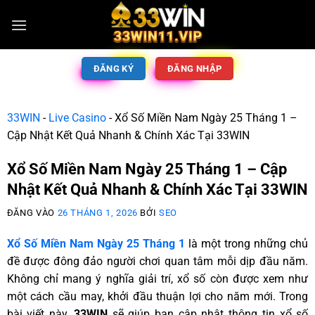
ĐĂNG KÝ
ĐĂNG NHẬP
33WIN
-
Live Casino
-
Xổ Số Miền Nam Ngày 25 Tháng 1 –
Cập Nhật Kết Quả Nhanh & Chính Xác Tại 33WIN
Xổ Số Miền Nam Ngày 25 Tháng 1 – Cập
Nhật Kết Quả Nhanh & Chính Xác Tại 33WIN
ĐĂNG VÀO
26 THÁNG 1, 2026
BỞI
SEO
Xổ Số Miền Nam Ngày 25 Tháng 1
là một trong những chủ
đề được đông đảo người chơi quan tâm mỗi dịp đầu năm.
Không chỉ mang ý nghĩa giải trí, xổ số còn được xem như
một cách cầu may, khởi đầu thuận lợi cho năm mới. Trong
bài viết này,
33WIN
sẽ giúp bạn cập nhật thông tin xổ số