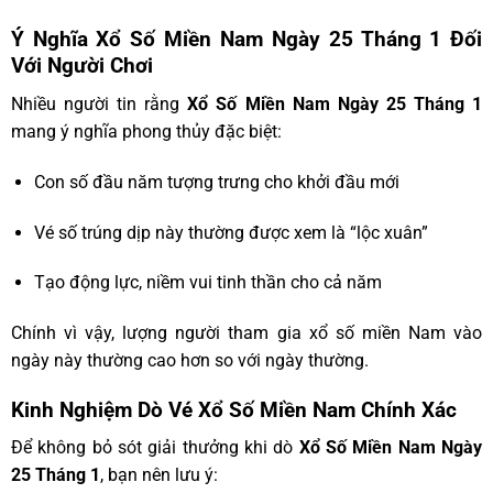
Ý Nghĩa Xổ Số Miền Nam Ngày 25 Tháng 1 Đối
Với Người Chơi
Nhiều người tin rằng
Xổ Số Miền Nam Ngày 25 Tháng 1
mang ý nghĩa phong thủy đặc biệt:
Con số đầu năm tượng trưng cho khởi đầu mới
Vé số trúng dịp này thường được xem là “lộc xuân”
Tạo động lực, niềm vui tinh thần cho cả năm
Chính vì vậy, lượng người tham gia xổ số miền Nam vào
ngày này thường cao hơn so với ngày thường.
Kinh Nghiệm Dò Vé Xổ Số Miền Nam Chính Xác
Để không bỏ sót giải thưởng khi dò
Xổ Số Miền Nam Ngày
25 Tháng 1
, bạn nên lưu ý: