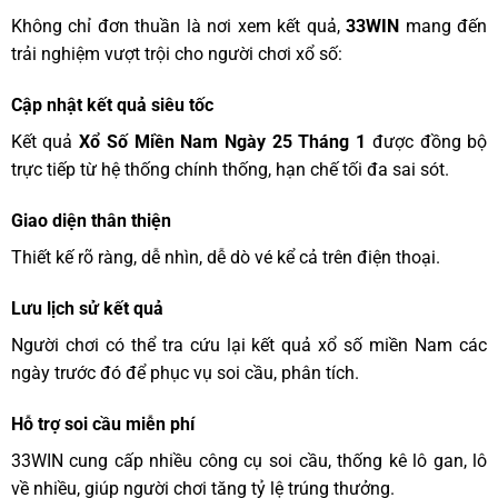
Không chỉ đơn thuần là nơi xem kết quả,
33WIN
mang đến
trải nghiệm vượt trội cho người chơi xổ số:
Cập nhật kết quả siêu tốc
Kết quả
Xổ Số Miền Nam Ngày 25 Tháng 1
được đồng bộ
trực tiếp từ hệ thống chính thống, hạn chế tối đa sai sót.
Giao diện thân thiện
Thiết kế rõ ràng, dễ nhìn, dễ dò vé kể cả trên điện thoại.
Lưu lịch sử kết quả
Người chơi có thể tra cứu lại kết quả xổ số miền Nam các
ngày trước đó để phục vụ soi cầu, phân tích.
Hỗ trợ soi cầu miễn phí
33WIN cung cấp nhiều công cụ soi cầu, thống kê lô gan, lô
về nhiều, giúp người chơi tăng tỷ lệ trúng thưởng.