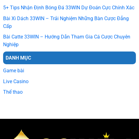
5+ Tips Nhận Định Bóng Đá 33WIN Dự Đoán Cực Chính Xác
Bài Xì Dách 33WIN – Trải Nghiệm Những Bàn Cược Đẳng
Cấp
Bài Catte 33WIN – Hướng Dẫn Tham Gia Cá Cược Chuyên
Nghiệp
DANH MỤC
Game bài
Live Casino
Thể thao