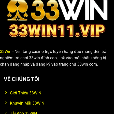
33Win
- Nền tảng casino trực tuyến hàng đầu mang đến trải
nghiệm trò chơi 33win đỉnh cao, link vào mới nhất không bị
chặn đăng nhập và đăng ký vào trang chủ 33win com.
VỀ CHÚNG TÔI
Giới Thiệu 33WIN
Khuyến Mãi 33WIN
Tải App 33WIN