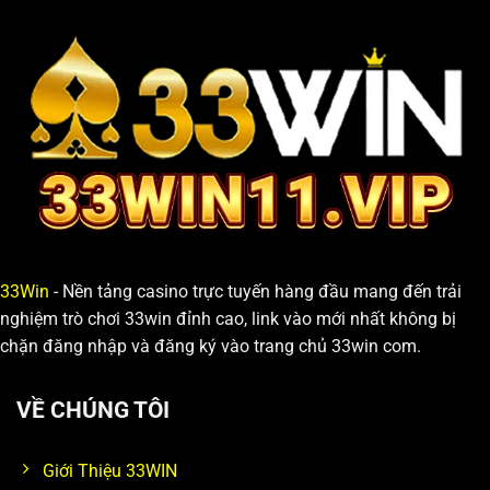
33Win
- Nền tảng casino trực tuyến hàng đầu mang đến trải
nghiệm trò chơi 33win đỉnh cao, link vào mới nhất không bị
chặn đăng nhập và đăng ký vào trang chủ 33win com.
VỀ CHÚNG TÔI
Giới Thiệu 33WIN