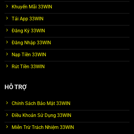
Khuyến Mãi 33WIN
Tải App 33WIN
Đăng Ký 33WIN
Đăng Nhập 33WIN
Nạp Tiền 33WIN
Rút Tiền 33WIN
HỖ TRỢ
Chính Sách Bảo Mật 33WIN
Điều Khoản Sử Dụng 33WIN
Miễn Trừ Trách Nhiệm 33WIN