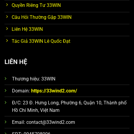
Quyền Riêng Tư 33WIN
Câu Hỏi Thường Gặp 33WIN
Liên Hệ 33WIN
Tác Giả 33WIN Lê Quốc Đạt
LIÊN HỆ
Thương hiệu: 33WIN
Domain:
https://33wind2.com/
Đ/C: 23 Đ. Hưng Long, Phường 6, Quận 10, Thành phố
Hồ Chí Minh, Việt Nam
Email:
contact@33wind2.com