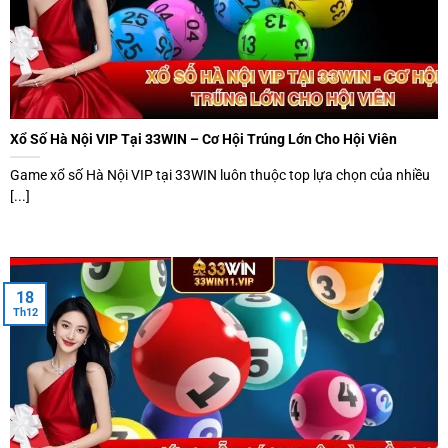
như Baccarat, Rồng Hổ, Xì Dách. Cũng có sảnh chuyên về
các game mới lạ như Sicbo, Roulette hay Poker châu Âu.
Sảnh cược Live Casino được yêu thích
Những siêu phẩm không thể bỏ qua tại sảnh
Xổ Số Hà Nội VIP Tại 33WIN – Cơ Hội Trúng Lớn Cho Hội Viên
Live Casino
Game xổ số Hà Nội VIP tại 33WIN luôn thuộc top lựa chọn của nhiều
Tại đây, mỗi trò chơi đều mang màu sắc riêng, tạo nên sự
[...]
phong phú và mới mẻ trong từng lần trải nghiệm. Dưới đây
là những cái tên nổi bật mà bạn nên thử một lần khi truy
cập sảnh sòng bạc.
18
Roulette
Th12
Roulette luôn giữ vị trí đặc biệt trong lòng người chơi cá
cược lâu năm. Trò chơi mang yếu tố may rủi rất cao nhưng
lại khiến ai tham gia cũng không nỡ rời đi. Bạn chỉ cần dự
đoán một con số hoặc màu sắc sẽ xuất hiện sau khi quả
bóng dừng lại.