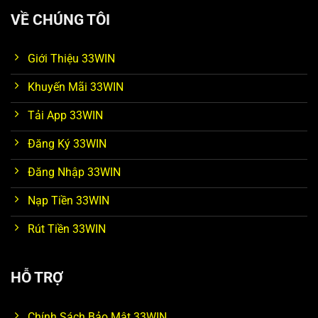
VỀ CHÚNG TÔI
Giới Thiệu 33WIN
Khuyến Mãi 33WIN
Tải App 33WIN
Đăng Ký 33WIN
Đăng Nhập 33WIN
Nạp Tiền 33WIN
Rút Tiền 33WIN
HỖ TRỢ
Chính Sách Bảo Mật 33WIN