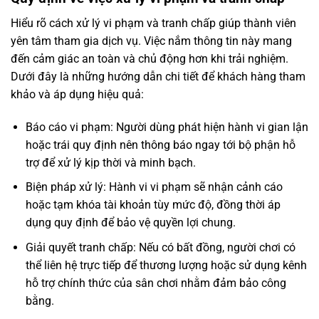
Hiểu rõ cách xử lý vi phạm và tranh chấp giúp thành viên
yên tâm tham gia dịch vụ. Việc nắm thông tin này mang
đến cảm giác an toàn và chủ động hơn khi trải nghiệm.
Dưới đây là những hướng dẫn chi tiết để khách hàng tham
khảo và áp dụng hiệu quả:
Báo cáo vi phạm: Người dùng phát hiện hành vi gian lận
hoặc trái quy định nên thông báo ngay tới bộ phận hỗ
trợ để xử lý kịp thời và minh bạch.
Biện pháp xử lý: Hành vi vi phạm sẽ nhận cảnh cáo
hoặc tạm khóa tài khoản tùy mức độ, đồng thời áp
dụng quy định để bảo vệ quyền lợi chung.
Giải quyết tranh chấp: Nếu có bất đồng, người chơi có
thể liên hệ trực tiếp để thương lượng hoặc sử dụng kênh
hỗ trợ chính thức của sân chơi nhằm đảm bảo công
bằng.