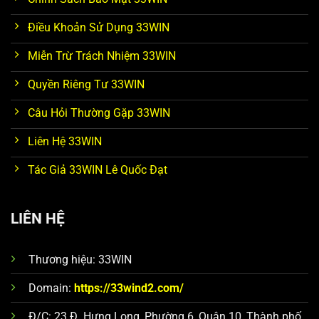
Điều Khoản Sử Dụng 33WIN
Miễn Trừ Trách Nhiệm 33WIN
Quyền Riêng Tư 33WIN
Câu Hỏi Thường Gặp 33WIN
Liên Hệ 33WIN
Tác Giả 33WIN Lê Quốc Đạt
LIÊN HỆ
Thương hiệu: 33WIN
Domain:
https://33wind2.com/
Đ/C: 23 Đ. Hưng Long, Phường 6, Quận 10, Thành phố