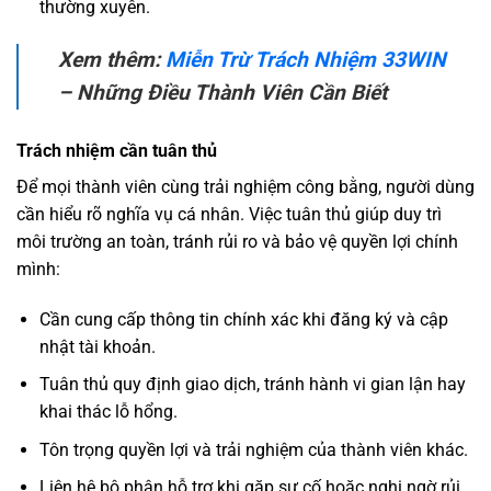
thường xuyên.
Xem thêm:
Miễn Trừ Trách Nhiệm 33WIN
– Những Điều Thành Viên Cần Biết
Trách nhiệm cần tuân thủ
Để mọi thành viên cùng trải nghiệm công bằng, người dùng
cần hiểu rõ nghĩa vụ cá nhân. Việc tuân thủ giúp duy trì
môi trường an toàn, tránh rủi ro và bảo vệ quyền lợi chính
mình:
Cần cung cấp thông tin chính xác khi đăng ký và cập
nhật tài khoản.
Tuân thủ quy định giao dịch, tránh hành vi gian lận hay
khai thác lỗ hổng.
Tôn trọng quyền lợi và trải nghiệm của thành viên khác.
Liên hệ bộ phận hỗ trợ khi gặp sự cố hoặc nghi ngờ rủi