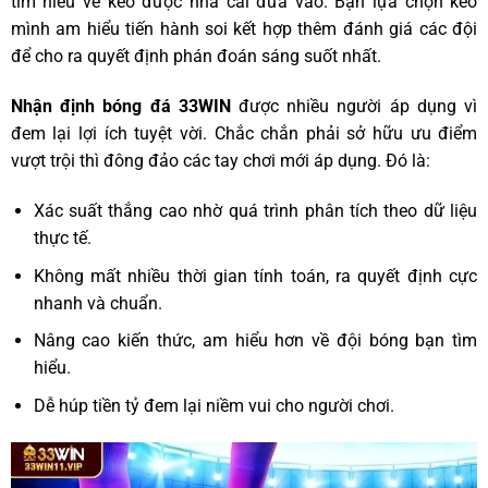
tìm hiểu về kèo được nhà cái đưa vào. Bạn lựa chọn kèo
mình am hiểu tiến hành soi kết hợp thêm đánh giá các đội
để cho ra quyết định phán đoán sáng suốt nhất.
Nhận định bóng đá 33WIN
được nhiều người áp dụng vì
đem lại lợi ích tuyệt vời. Chắc chắn phải sở hữu ưu điểm
vượt trội thì đông đảo các tay chơi mới áp dụng. Đó là:
Xác suất thắng cao nhờ quá trình phân tích theo dữ liệu
thực tế.
Không mất nhiều thời gian tính toán, ra quyết định cực
nhanh và chuẩn.
Nâng cao kiến thức, am hiểu hơn về đội bóng bạn tìm
hiểu.
Dễ húp tiền tỷ đem lại niềm vui cho người chơi.