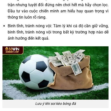
trận nhưng tuyệt đối đừng nên chơi hết mà hãy chọn lọc.
Đầu tư vào cuộc chiến mình am hiểu hay quan trọng vì
thông tin luôn rõ ràng.
Bình tĩnh, tránh nóng vội: Tâm lý khi cá độ cần giữ vững,
bình tĩnh, tránh nóng vội trong bất kỳ trường hợp nào dễ
ảnh hưởng đến kết quả.
Lưu ý khi soi kèo bóng đá