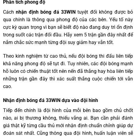
Phân tích phong độ
Cách
nhận định bóng đá 33WIN
tuyệt đối không được bỏ
qua chính là thông qua phong độ của các bên. Yếu tố này
cực kỳ quan trọng vì bạn sẽ biết độ nào đang duy trì ổn định
trong suốt các trận đối đầu. Hãy xem 5 trận gần đây nhất để
nắm chắc sức mạnh từng đội suy giảm hay vẫn tốt.
Theo kinh nghiệm từ cao thủ, nếu đội bóng thi đấu liên tiếp
khả năng phong độ sẽ tụt đi. Tuy nhiên, các đội bóng mạnh
hõ luôn có chiến thuật tốt nên nến đã thắng hay hòa liên tiếp
những trận gần đây thì xác suất thắng cuộc chiến tới vẫn
cao.
Nhận định bóng đá 33WIN dựa vào đội hình
Tiếp đến chính là đội hình của mỗi bên bao gồm chủ chốt
nào, ai bị thương không, thiếu vắng ai. Bạn cần phải đánh
giá thật kỹ từng cầu thủ mới nhận định chuẩn chỉnh giúp dự
đoán sát nhất. Cũng thông qua đội hình, huấn luận viên sẽ