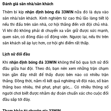
Đánh giá sân nhà/sân khách
Thêm bí kíp
nhận định bóng đá 33WIN
nữa đó là dựa vào
sân nhà/sân khách. Kinh nghiệm từ cao thủ lão làng tiết lộ
nếu thi đấu trên sân nhà, cơ hội thắng đến với đội chủ nhà.
Vì khi đó không phải di chuyển xa vẫn giữ được sức mạnh,
quen sân, có đông đảo cổ động viên. Ngược lại, nếu thi trên
sân khách sẽ áp lực hơn, cơ hội ghi điểm rất thấp.
Lịch sử đối đầu
Khi
nhận định bóng đá 33WIN
không thể bỏ qua lịch sử đối
đầu giữa hai đội. Theo đó, bạn nên xem những trận chạm
trán gần đây nhất để thấy được bên nào có nhiều trận
thắng. Đồng thời, nắm rõ kết quả nghiêng về đội nào, số bàn
thắng bao nhiêu, thẻ phạt, phạt góc,… Có nhiều thông số
người chơi biết được nhằm dự đoán chuẩn xác cho cuộc đối
đầu sắp tới đây.
Tham khảo từ chuyên gia 33WIN