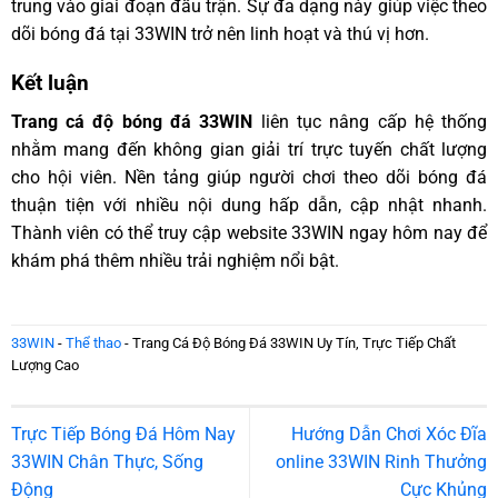
trung vào giai đoạn đầu trận. Sự đa dạng này giúp việc theo
dõi bóng đá tại 33WIN trở nên linh hoạt và thú vị hơn.
Kết luận
Trang cá độ bóng đá 33WIN
liên tục nâng cấp hệ thống
nhằm mang đến không gian giải trí trực tuyến chất lượng
cho hội viên. Nền tảng giúp người chơi theo dõi bóng đá
thuận tiện với nhiều nội dung hấp dẫn, cập nhật nhanh.
Thành viên có thể truy cập website 33WIN ngay hôm nay để
khám phá thêm nhiều trải nghiệm nổi bật.
33WIN
-
Thể thao
-
Trang Cá Độ Bóng Đá 33WIN Uy Tín, Trực Tiếp Chất
Lượng Cao
Trực Tiếp Bóng Đá Hôm Nay
Hướng Dẫn Chơi Xóc Đĩa
33WIN Chân Thực, Sống
online 33WIN Rinh Thưởng
Động
Cực Khủng