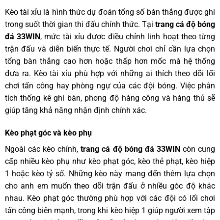
Kèo tài xỉu là hình thức dự đoán tổng số bàn thắng được ghi
trong suốt thời gian thi đấu chính thức. Tại
trang cá độ bóng
đá 33WIN
, mức tài xỉu được điều chỉnh linh hoạt theo từng
trận đấu và diễn biến thực tế. Người chơi chỉ cần lựa chọn
tổng bàn thắng cao hơn hoặc thấp hơn mốc mà hệ thống
đưa ra. Kèo tài xỉu phù hợp với những ai thích theo dõi lối
chơi tấn công hay phòng ngự của các đội bóng. Việc phân
tích thống kê ghi bàn, phong độ hàng công và hàng thủ sẽ
giúp tăng khả năng nhận định chính xác.
Kèo phạt góc và kèo phụ
Ngoài các kèo chính,
trang cá độ bóng đá 33WIN
còn cung
cấp nhiều kèo phụ như kèo phạt góc, kèo thẻ phạt, kèo hiệp
1 hoặc kèo tỷ số. Những kèo này mang đến thêm lựa chọn
cho anh em muốn theo dõi trận đấu ở nhiều góc độ khác
nhau. Kèo phạt góc thường phù hợp với các đội có lối chơi
tấn công biên mạnh, trong khi kèo hiệp 1 giúp người xem tập