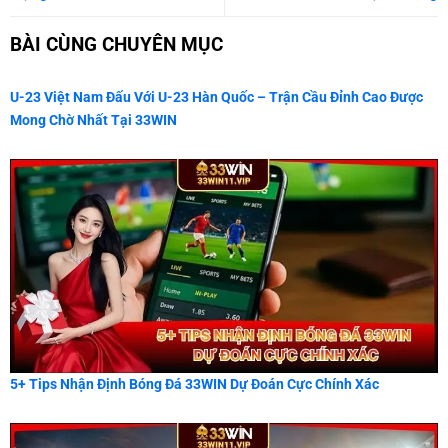
BÀI CÙNG CHUYÊN MỤC
U-23 Việt Nam Đấu Với U-23 Hàn Quốc – Trận Cầu Đỉnh Cao Được
Mong Chờ Nhất Tại 33WIN
5+ Tips Nhận Định Bóng Đá 33WIN Dự Đoán Cực Chính Xác