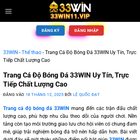
ĐĂNG KÝ
ĐĂNG NHẬP
33WIN
-
Thể thao
-
Trang Cá Độ Bóng Đá 33WIN Uy Tín, Trực
Tiếp Chất Lượng Cao
Trang Cá Độ Bóng Đá 33WIN Uy Tín, Trực
Tiếp Chất Lượng Cao
ĐĂNG VÀO
18 THÁNG 12, 2025
BỞI
LÊ QUỐC ĐẠT
Trang cá độ bóng đá 33WIN
mang đến các trận đấu chất
lượng cao, phù hợp nhu cầu theo dõi của người chơi. Nền
tảng còn tạo môi trường giao lưu cho hội viên có chung đam
mê, giúp trải nghiệm bóng đá trở nên hấp dẫn hơn. Bài viết
dưới đây sẽ giới thiệu những điểm nổi bật giúp
33WIN
được