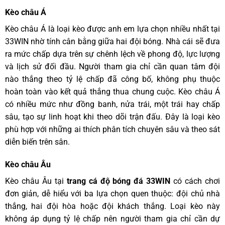
Kèo châu Á
Kèo châu Á là loại kèo được anh em lựa chọn nhiều nhất tại
33WIN nhờ tính cân bằng giữa hai đội bóng. Nhà cái sẽ đưa
ra mức chấp dựa trên sự chênh lệch về phong độ, lực lượng
và lịch sử đối đầu. Người tham gia chỉ cần quan tâm đội
nào thắng theo tỷ lệ chấp đã công bố, không phụ thuộc
hoàn toàn vào kết quả thắng thua chung cuộc. Kèo châu Á
có nhiều mức như đồng banh, nửa trái, một trái hay chấp
sâu, tạo sự linh hoạt khi theo dõi trận đấu. Đây là loại kèo
phù hợp với những ai thích phân tích chuyên sâu và theo sát
diễn biến trên sân.
Kèo châu Âu
Kèo châu Âu tại
trang cá độ bóng đá 33WIN
có cách chơi
đơn giản, dễ hiểu với ba lựa chọn quen thuộc: đội chủ nhà
thắng, hai đội hòa hoặc đội khách thắng. Loại kèo này
không áp dụng tỷ lệ chấp nên người tham gia chỉ cần dự