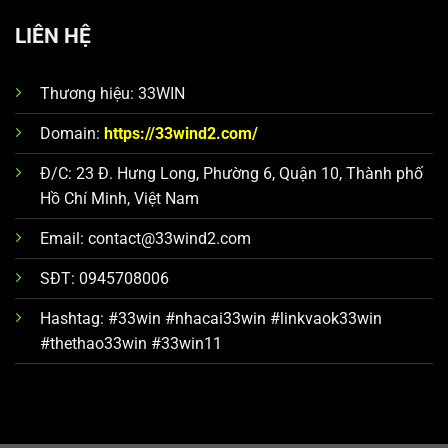
LIÊN HỆ
Thương hiệu: 33WIN
Domain:
https://33wind2.com/
Đ/C: 23 Đ. Hưng Long, Phường 6, Quận 10, Thành phố
Hồ Chí Minh, Việt Nam
Email:
contact@33wind2.com
SĐT: 0945708006
Hashtag: #33win #nhacai33win #linkvaok33win
#thethao33win #33win11