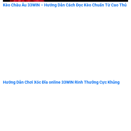
Kèo Châu Âu 33WIN – Hướng Dẫn Cách Đọc Kèo Chuẩn Từ Cao Thủ
Hướng Dẫn Chơi Xóc Đĩa online 33WIN Rinh Thưởng Cực Khủng