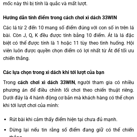
mốc này thì bị tính là quắc và mất lượt.
Hướng dẫn tính điểm trong cách chơi xì dách 33WIN
Các lá từ 2 đến 10 mang số điểm đúng với con số in trên lá
bài. Còn J, Q, K đều được tính bằng 10 điểm. Át là lá đặc
biệt có thể được tính là 1 hoặc 11 tùy theo tình huống. Hội
viên luôn được quyền chọn điểm có lợi nhất từ Át để tối ưu
chiến thắng.
Các lựa chọn trong xì dách khi tới lượt của bạn
Trong
cách chơi xì dách 33WIN
, người tham gia có nhiều
phương án để điều chỉnh lối chơi theo chiến thuật riêng.
Dưới đây là 4 hành động cơ bản mà khách hàng có thể chọn
khi tới lượt chơi của mình:
Rút bài khi cảm thấy điểm hiện tại chưa đủ mạnh.
Dừng lại nếu tin rằng số điểm đang giữ có thể chiến