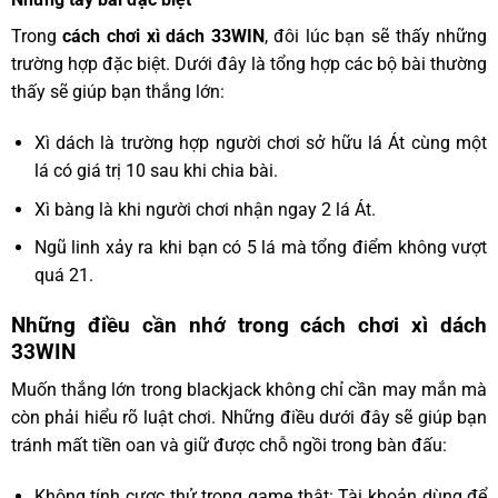
Trong
cách chơi xì dách 33WIN
, đôi lúc bạn sẽ thấy những
trường hợp đặc biệt. Dưới đây là tổng hợp các bộ bài thường
thấy sẽ giúp bạn thắng lớn:
Xì dách là trường hợp người chơi sở hữu lá Át cùng một
lá có giá trị 10 sau khi chia bài.
Xì bàng là khi người chơi nhận ngay 2 lá Át.
Ngũ linh xảy ra khi bạn có 5 lá mà tổng điểm không vượt
quá 21.
Những điều cần nhớ trong cách chơi xì dách
33WIN
Muốn thắng lớn trong blackjack không chỉ cần may mắn mà
còn phải hiểu rõ luật chơi. Những điều dưới đây sẽ giúp bạn
tránh mất tiền oan và giữ được chỗ ngồi trong bàn đấu:
Không tính cược thử trong game thật: Tài khoản dùng để