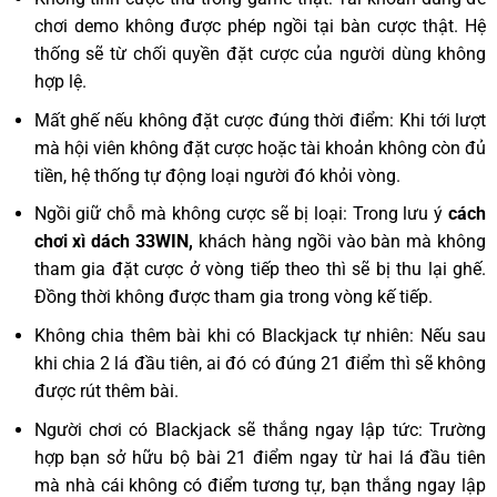
chơi demo không được phép ngồi tại bàn cược thật. Hệ
thống sẽ từ chối quyền đặt cược của người dùng không
hợp lệ.
Mất ghế nếu không đặt cược đúng thời điểm: Khi tới lượt
mà hội viên không đặt cược hoặc tài khoản không còn đủ
tiền, hệ thống tự động loại người đó khỏi vòng.
Ngồi giữ chỗ mà không cược sẽ bị loại: Trong lưu ý
cách
chơi xì dách 33WIN,
khách hàng ngồi vào bàn mà không
tham gia đặt cược ở vòng tiếp theo thì sẽ bị thu lại ghế.
Đồng thời không được tham gia trong vòng kế tiếp.
Không chia thêm bài khi có Blackjack tự nhiên: Nếu sau
khi chia 2 lá đầu tiên, ai đó có đúng 21 điểm thì sẽ không
được rút thêm bài.
Người chơi có Blackjack sẽ thắng ngay lập tức: Trường
hợp bạn sở hữu bộ bài 21 điểm ngay từ hai lá đầu tiên
mà nhà cái không có điểm tương tự, bạn thắng ngay lập