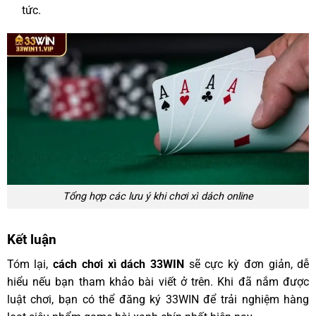
tức.
Tổng hợp các lưu ý khi chơi xì dách online
Kết luận
Tóm lại,
cách chơi xì dách 33WIN
sẽ cực kỳ đơn giản, dễ
hiểu nếu bạn tham khảo bài viết ở trên. Khi đã nắm được
luật chơi, bạn có thể đăng ký 33WIN để trải nghiệm hàng