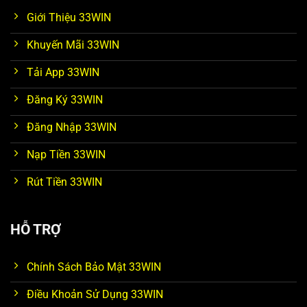
Giới Thiệu 33WIN
Khuyến Mãi 33WIN
Tải App 33WIN
Đăng Ký 33WIN
Đăng Nhập 33WIN
Nạp Tiền 33WIN
Rút Tiền 33WIN
HỖ TRỢ
Chính Sách Bảo Mật 33WIN
Điều Khoản Sử Dụng 33WIN