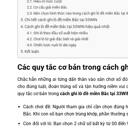
Hiểu rõ mức cược
Cơ cấu giải miền Bắc
Nên chọn hình thức nào trong cách ghi lô đề miền Bắc tại
Chi tiết cách ghi lô đề miền Bắc tại 33WIN
Cách ghi lô đề miền Bắc tại 33WIN hiệu quả nhất
Ghi lô theo đầu số xuất hiện nhiều
Chơi lô từ giải đặc biệt và giải nhất
Chiến lược nuôi lô dài ngày
Kết luận
Các quy tắc cơ bản trong cách gh
Chắc hẳn những ai từng dấn thân vào sân chơi số đỏ 
cho đúng luật, đoán trúng số và tận hưởng niềm vui c
quy tắc cơ bản trong
cách ghi lô đề miền Bắc tại 33WI
Cách chơi đề: Người tham gia chỉ cần chọn đúng ha
Bắc. Khi con số bạn chọn trùng khớp, phần thưởng s
Còn đối với lô: Bạn chọn 2 chữ số bất kỳ từ 00 đến 9