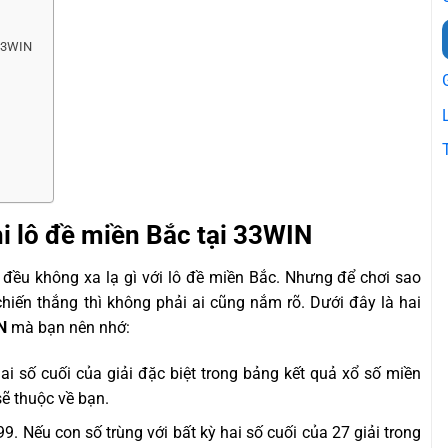
 33WIN
i lô đề miền Bắc tại 33WIN
đều không xa lạ gì với lô đề miền Bắc. Nhưng để chơi sao
hiến thắng thì không phải ai cũng nắm rõ. Dưới đây là hai
N
mà bạn nên nhớ:
i số cuối của giải đặc biệt trong bảng kết quả xổ số miền
ẽ thuộc về bạn.
9. Nếu con số trùng với bất kỳ hai số cuối của 27 giải trong