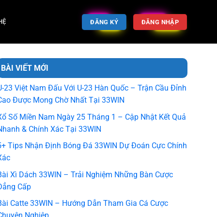
HỆ
ĐĂNG KÝ
ĐĂNG NHẬP
BÀI VIẾT MỚI
U-23 Việt Nam Đấu Với U-23 Hàn Quốc – Trận Cầu Đỉnh
Cao Được Mong Chờ Nhất Tại 33WIN
Xổ Số Miền Nam Ngày 25 Tháng 1 – Cập Nhật Kết Quả
Nhanh & Chính Xác Tại 33WIN
5+ Tips Nhận Định Bóng Đá 33WIN Dự Đoán Cực Chính
Xác
Bài Xì Dách 33WIN – Trải Nghiệm Những Bàn Cược
Đẳng Cấp
Bài Catte 33WIN – Hướng Dẫn Tham Gia Cá Cược
Chuyên Nghiệp