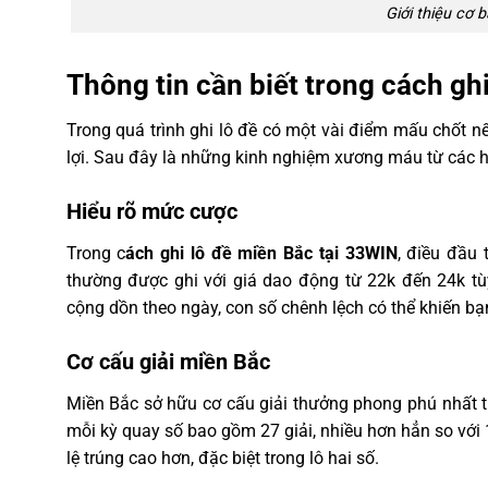
Giới thiệu cơ 
Thông tin cần biết trong cách gh
Trong quá trình ghi lô đề có một vài điểm mấu chốt nế
lợi. Sau đây là những kinh nghiệm xương máu từ các hộ
Hiểu rõ mức cược
Trong c
ách ghi lô đề miền Bắc tại 33WIN
, điều đầu
thường được ghi với giá dao động từ 22k đến 24k t
cộng dồn theo ngày, con số chênh lệch có thể khiến bạ
Cơ cấu giải miền Bắc
Miền Bắc sở hữu cơ cấu giải thưởng phong phú nhất 
mỗi kỳ quay số bao gồm 27 giải, nhiều hơn hẳn so với
lệ trúng cao hơn, đặc biệt trong lô hai số.