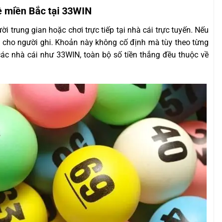
đề miền Bắc tại 33WIN
 trung gian hoặc chơi trực tiếp tại nhà cái trực tuyến. Nếu
g cho người ghi. Khoản này không cố định mà tùy theo từng
i các nhà cái như 33WIN, toàn bộ số tiền thắng đều thuộc về