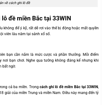
bản về cách ghi lô đề
i lô đề miền Bắc tại 33WIN
u không để ý kỹ, rất dễ rơi vào thế bị động hoặc mất quyền
i viên lâu năm tại sảnh xổ số.
 tiên bạn cần nắm là mức cược và phần thưởng. Mỗi điểm
ùy nơi bạn chơi. Nghe qua tưởng không đáng kể nhưng khi
n bất ngờ.
trong cả ba miền. Trong
cách ghi lô đề miền Bắc tại 33WIN
,
 18 giải của miền Trung và miền Nam. Điều này mang đến tỷ