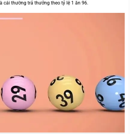
à cái thường trả thưởng theo tỷ lệ 1 ăn 96.