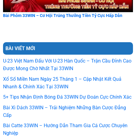
Bài Phỏm 33WIN – Cơ Hội Trúng Thưởng Tiền Tỷ Cực Hấp Dẫn
BÀI VIẾT MỚI
U-23 Việt Nam Đấu Với U-23 Hàn Quốc – Trận Cầu Đỉnh Cao
Được Mong Chờ Nhất Tại 33WIN
Xổ Số Miền Nam Ngày 25 Tháng 1 – Cập Nhật Kết Quả
Nhanh & Chính Xác Tại 33WIN
5+ Tips Nhận Định Bóng Đá 33WIN Dự Đoán Cực Chính Xác
Bài Xì Dách 33WIN – Trải Nghiệm Những Bàn Cược Đẳng
Cấp
Bài Catte 33WIN – Hướng Dẫn Tham Gia Cá Cược Chuyên
Nghiệp