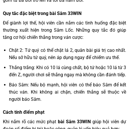
gồm từ ba đôi trở lên và tối đa năm đôi.
Quy tắc đặc biệt trong bài Sâm 33WIN
Để giành lợi thế, hội viên cần nắm các tình huống đặc biệt
thường xuất hiện trong Sâm Lốc. Những quy tắc đó giúp
tăng cơ hội chiến thắng trong ván cược:
Chặt 2: Tứ quý có thể chặt lá 2, quân bài giá trị cao nhất.
Nếu sở hữu tứ quý, nên áp dụng ngay để chiếm ưu thế.
Thắng trắng: Khi có 10 lá cùng chất, bộ tứ hoặc 10 lá từ 3
đến Z, người chơi sẽ thắng ngay mà không cần đánh tiếp.
Báo Sâm: Nếu bộ mạnh, hội viên có thể báo Sâm để kết
thúc ván. Khi không ai chặn, chiến thắng sẽ thuộc về
người báo Sâm.
Cách tính điểm phạt
Khi nắm rõ các mức phạt
bài Sâm 33WIN
giúp hội viên dự
đoán số điểm bị trừ hoặc cộng, quản lý vốn hiệu quả hơn: