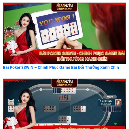
Bài Poker 33WIN – Chinh Phục Game Bài Đổi Thưởng Xanh Chín