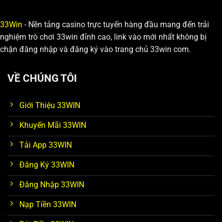
33Win
- Nền tảng casino trực tuyến hàng đầu mang đến trải
nghiệm trò chơi 33win đỉnh cao, link vào mới nhất không bị
chặn đăng nhập và đăng ký vào trang chủ 33win com.
VỀ CHÚNG TÔI
Giới Thiệu 33WIN
Khuyến Mãi 33WIN
Tải App 33WIN
Đăng Ký 33WIN
Đăng Nhập 33WIN
Nạp Tiền 33WIN