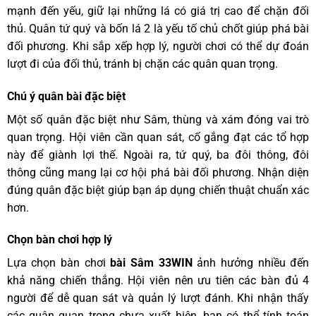
mạnh đến yếu, giữ lại những lá có giá trị cao để chặn đối
thủ. Quân tứ quý và bốn lá 2 là yếu tố chủ chốt giúp phá bài
đối phương. Khi sắp xếp hợp lý, người chơi có thể dự đoán
lượt đi của đối thủ, tránh bị chặn các quân quan trọng.
Chú ý quân bài đặc biệt
Một số quân đặc biệt như Sâm, thùng và xám đóng vai trò
quan trọng. Hội viên cần quan sát, cố gắng đạt các tổ hợp
này để giành lợi thế. Ngoài ra, tứ quý, ba đôi thông, đôi
thông cũng mang lại cơ hội phá bài đối phương. Nhận diện
đúng quân đặc biệt giúp bạn áp dụng chiến thuật chuẩn xác
hơn.
Chọn bàn chơi hợp lý
Lựa chọn bàn chơi
bài Sâm 33WIN
ảnh hưởng nhiều đến
khả năng chiến thắng. Hội viên nên ưu tiên các bàn đủ 4
người để dễ quan sát và quản lý lượt đánh. Khi nhận thấy
các quân quan trọng chưa xuất hiện, bạn có thể tính toán